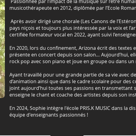
Passionnée par l’impact de la musique sur l’être huma
musicothérapeute en 2012, diplômée par l’Ecole Roma
Après avoir dirigé une chorale (Les Canons de l’Estéron
pays niçois et toujours plus intéressée par la voix et l’a
certifiée formateur vocal en 2022, ayant suivi l’enseign
En 2020, lors du confinement, Arizona écrit des textes
présente en concert depuis son salon… Aujourd’hui, e
rock pop avec son piano et joue en groupe ou dans un 
Ayant travaillé pour une grande partie de sa vie avec d
d’animation ainsi que dans le cadre scolaire pour des c
joint aujourd’hui toutes ses passions en transmettant s
enseigne le chant et coache des artistes depuis son in
En 2024, Sophie intègre l'école PRIS.K MUSIC dans la dis
équipe d'enseignants passionnés !